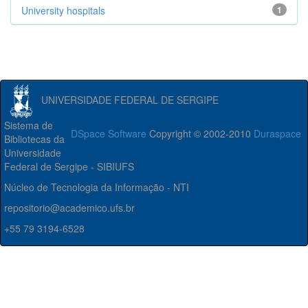
University hospitals
1
UNIVERSIDADE FEDERAL DE SERGIPE
Sistema de
DSpace Software
Copyright © 2002-2010
Duraspace
Bibliotecas da
Universidade
Federal de Sergipe - SIBIUFS
Núcleo de Tecnologia da Informação - NTI
repositorio@academico.ufs.br
+55 79 3194-6528