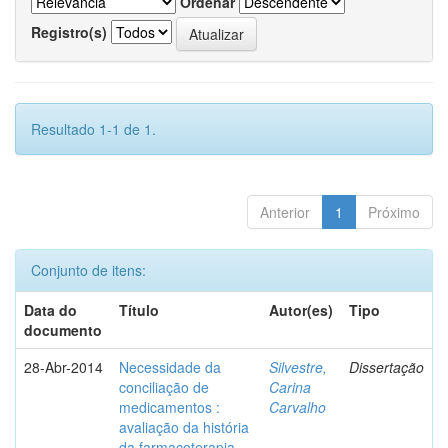
Ordenar
Registro(s)
Resultado 1-1 de 1.
Anterior
1
Próximo
Conjunto de itens:
Data do
Título
Autor(es)
Tipo
documento
28-Abr-2014
Necessidade da
Silvestre,
Dissertação
conciliação de
Carina
medicamentos :
Carvalho
avaliação da história
da farmacoterapia