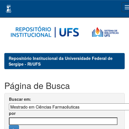
Skip
navigation
Repositório Institucional da Universidade Federal de
Sergipe - RI/UFS
Página de Busca
Buscar em:
por