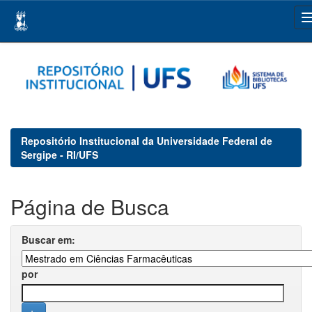
Skip
navigation
Repositório Institucional da Universidade Federal de
Sergipe - RI/UFS
Página de Busca
Buscar em:
por