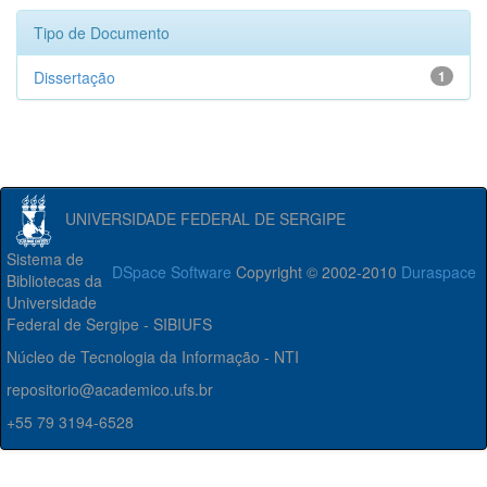
Tipo de Documento
Dissertação
1
UNIVERSIDADE FEDERAL DE SERGIPE
Sistema de
DSpace Software
Copyright © 2002-2010
Duraspace
Bibliotecas da
Universidade
Federal de Sergipe - SIBIUFS
Núcleo de Tecnologia da Informação - NTI
repositorio@academico.ufs.br
+55 79 3194-6528