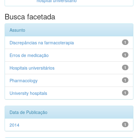
hospital universitário
Busca facetada
Assunto
Discrepâncias na farmacoterapia
1
Erros de medicação
1
Hospitais universitários
1
Pharmacology
1
University hospitals
1
Data de Publicação
2014
1