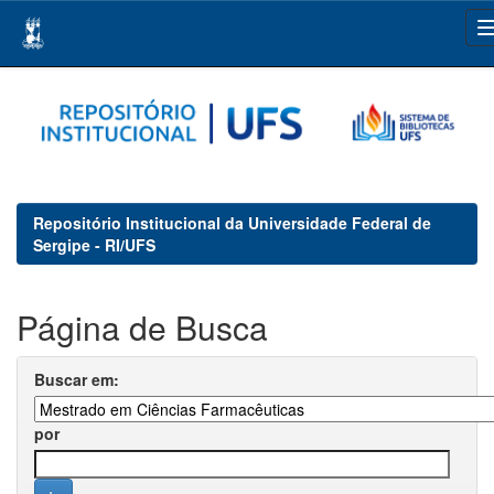
Skip
navigation
Repositório Institucional da Universidade Federal de
Sergipe - RI/UFS
Página de Busca
Buscar em:
por