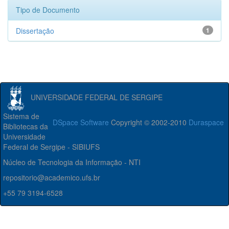
Tipo de Documento
Dissertação
1
UNIVERSIDADE FEDERAL DE SERGIPE
Sistema de
DSpace Software
Copyright © 2002-2010
Duraspace
Bibliotecas da
Universidade
Federal de Sergipe - SIBIUFS
Núcleo de Tecnologia da Informação - NTI
repositorio@academico.ufs.br
+55 79 3194-6528