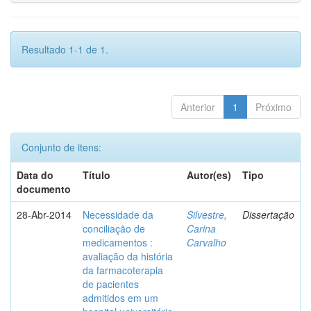
Resultado 1-1 de 1.
Anterior
1
Próximo
Conjunto de itens:
Data do
Título
Autor(es)
Tipo
documento
28-Abr-2014
Necessidade da
Silvestre,
Dissertação
conciliação de
Carina
medicamentos :
Carvalho
avaliação da história
da farmacoterapia
de pacientes
admitidos em um