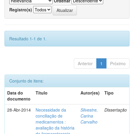
Ordenar
Registro(s)
Resultado 1-1 de 1.
Anterior
1
Próximo
Conjunto de itens:
Data do
Título
Autor(es)
Tipo
documento
28-Abr-2014
Necessidade da
Silvestre,
Dissertação
conciliação de
Carina
medicamentos :
Carvalho
avaliação da história
da farmacoterapia