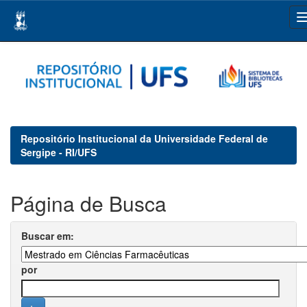
Skip
navigation
Repositório Institucional da Universidade Federal de
Sergipe - RI/UFS
Página de Busca
Buscar em:
por