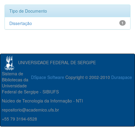
Tipo de Documento
Dissertação
1
UNIVERSIDADE FEDERAL DE SERGIPE
Sistema de
DSpace Software
Copyright © 2002-2010
Duraspace
Bibliotecas da
Universidade
Federal de Sergipe - SIBIUFS
Núcleo de Tecnologia da Informação - NTI
repositorio@academico.ufs.br
+55 79 3194-6528