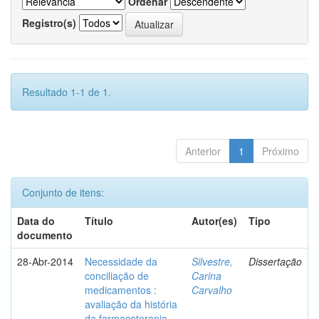
Ordenar
Registro(s)
Resultado 1-1 de 1.
Anterior
1
Próximo
Conjunto de itens:
Data do
Título
Autor(es)
Tipo
documento
28-Abr-2014
Necessidade da
Silvestre,
Dissertação
conciliação de
Carina
medicamentos :
Carvalho
avaliação da história
da farmacoterapia