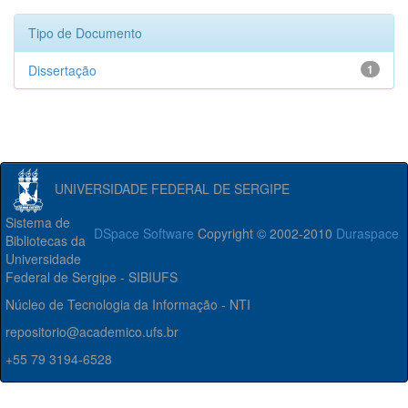
Tipo de Documento
Dissertação
1
UNIVERSIDADE FEDERAL DE SERGIPE
Sistema de
DSpace Software
Copyright © 2002-2010
Duraspace
Bibliotecas da
Universidade
Federal de Sergipe - SIBIUFS
Núcleo de Tecnologia da Informação - NTI
repositorio@academico.ufs.br
+55 79 3194-6528