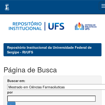
Skip
navigation
Repositório Institucional da Universidade Federal de
Sergipe - RI/UFS
Página de Busca
Buscar em:
por