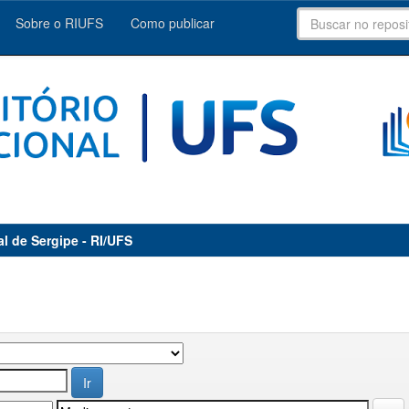
Sobre o RIUFS
Como publicar
al de Sergipe - RI/UFS