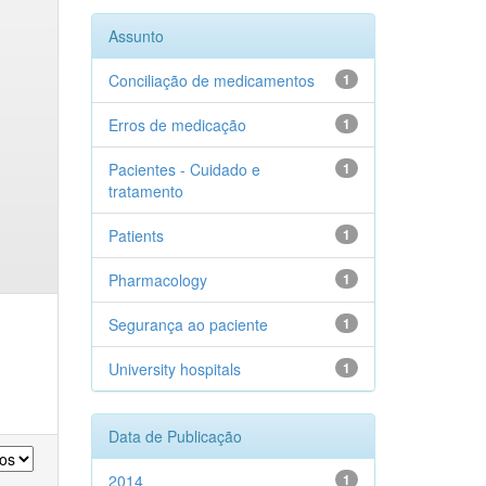
Assunto
Conciliação de medicamentos
1
Erros de medicação
1
Pacientes - Cuidado e
1
tratamento
Patients
1
Pharmacology
1
Segurança ao paciente
1
University hospitals
1
Data de Publicação
2014
1