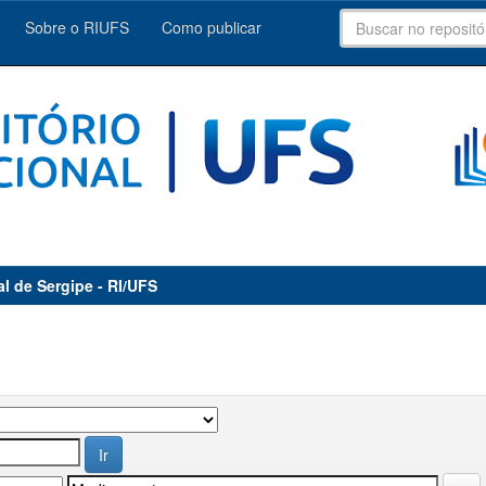
Sobre o RIUFS
Como publicar
al de Sergipe - RI/UFS