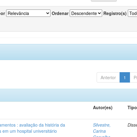
por
Ordenar
Registro(s)
Anterior
1
P
Autor(es)
Tip
mentos : avaliação da história da
Silvestre,
Diss
 em um hospital universitário
Carina