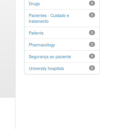
Drugs
1
Pacientes - Cuidado e
1
tratamento
Patients
1
Pharmacology
1
Segurança ao paciente
1
University hospitals
1