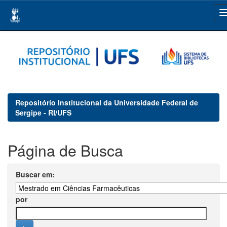
Skip
navigation
Repositório Institucional da Universidade Federal de
Sergipe - RI/UFS
Página de Busca
Buscar em:
por