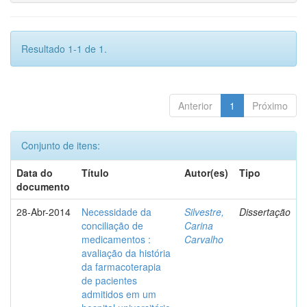
Resultado 1-1 de 1.
Anterior
1
Próximo
Conjunto de itens:
Data do
Título
Autor(es)
Tipo
documento
28-Abr-2014
Necessidade da
Silvestre,
Dissertação
conciliação de
Carina
medicamentos :
Carvalho
avaliação da história
da farmacoterapia
de pacientes
admitidos em um