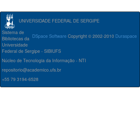
UNIVERSIDADE FEDERAL DE SERGIPE
Sistema de
DSpace Software
Copyright © 2002-2010
Duraspace
Bibliotecas da
Universidade
Federal de Sergipe - SIBIUFS
Núcleo de Tecnologia da Informação - NTI
repositorio@academico.ufs.br
+55 79 3194-6528