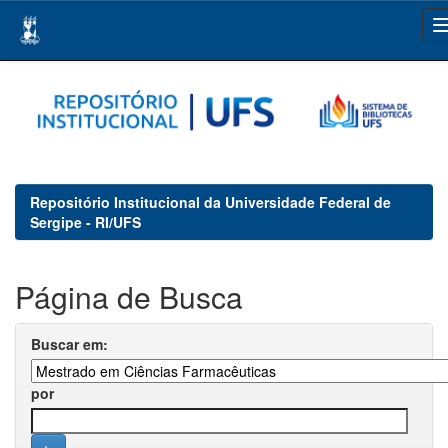
Skip
navigation
Repositório Institucional da Universidade Federal de
Sergipe - RI/UFS
Página de Busca
Buscar em:
por