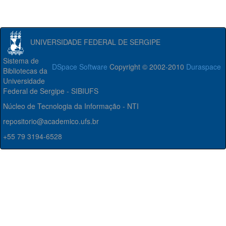
UNIVERSIDADE FEDERAL DE SERGIPE
Sistema de
DSpace Software
Copyright © 2002-2010
Duraspace
Bibliotecas da
Universidade
Federal de Sergipe - SIBIUFS
Núcleo de Tecnologia da Informação - NTI
repositorio@academico.ufs.br
+55 79 3194-6528