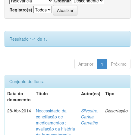
Ordenar
Registro(s)
Resultado 1-1 de 1.
Anterior
1
Próximo
Conjunto de itens:
Data do
Título
Autor(es)
Tipo
documento
28-Abr-2014
Necessidade da
Silvestre,
Dissertação
conciliação de
Carina
medicamentos :
Carvalho
avaliação da história
da farmacoterapia