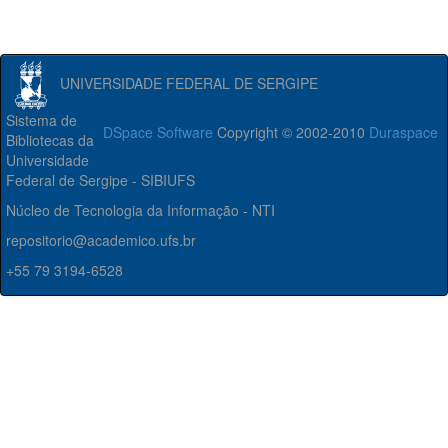
UNIVERSIDADE FEDERAL DE SERGIPE
Sistema de
DSpace Software
Copyright © 2002-2010
Duraspace
Bibliotecas da
Universidade
Federal de Sergipe - SIBIUFS
Núcleo de Tecnologia da Informação - NTI
repositorio@academico.ufs.br
+55 79 3194-6528