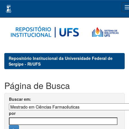
Skip
navigation
Repositório Institucional da Universidade Federal de
Sergipe - RI/UFS
Página de Busca
Buscar em:
por