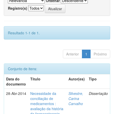
Ordenar
Registro(s)
Resultado 1-1 de 1.
Anterior
1
Próximo
Conjunto de itens:
Data do
Título
Autor(es)
Tipo
documento
28-Abr-2014
Necessidade da
Silvestre,
Dissertação
conciliação de
Carina
medicamentos :
Carvalho
avaliação da história
da farmacoterapia