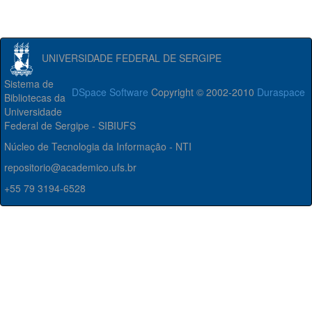
UNIVERSIDADE FEDERAL DE SERGIPE
Sistema de
DSpace Software
Copyright © 2002-2010
Duraspace
Bibliotecas da
Universidade
Federal de Sergipe - SIBIUFS
Núcleo de Tecnologia da Informação - NTI
repositorio@academico.ufs.br
+55 79 3194-6528