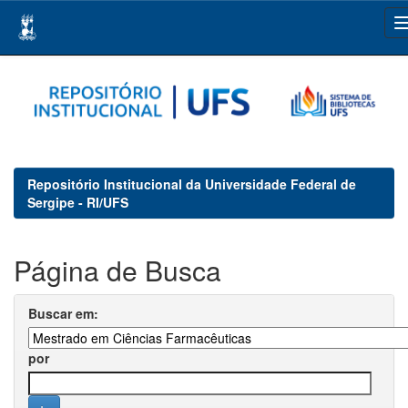
Skip
navigation
Repositório Institucional da Universidade Federal de
Sergipe - RI/UFS
Página de Busca
Buscar em:
por