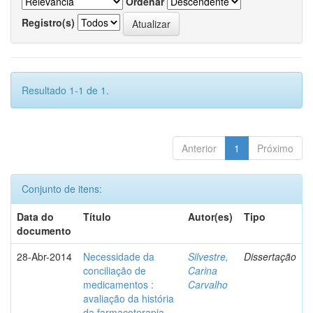
Ordenar
Registro(s)
Resultado 1-1 de 1.
Anterior
1
Próximo
Conjunto de itens:
Data do
Título
Autor(es)
Tipo
documento
28-Abr-2014
Necessidade da
Silvestre,
Dissertação
conciliação de
Carina
medicamentos :
Carvalho
avaliação da história
da farmacoterapia