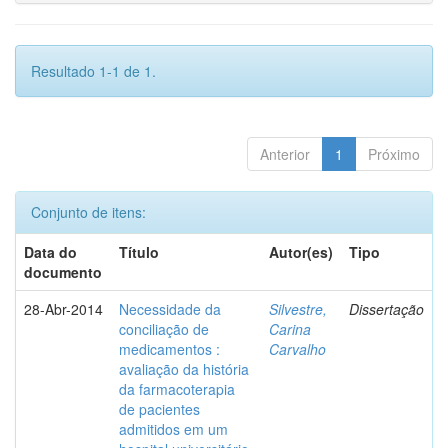
Resultado 1-1 de 1.
Anterior
1
Próximo
Conjunto de itens:
Data do
Título
Autor(es)
Tipo
documento
28-Abr-2014
Necessidade da
Silvestre,
Dissertação
conciliação de
Carina
medicamentos :
Carvalho
avaliação da história
da farmacoterapia
de pacientes
admitidos em um