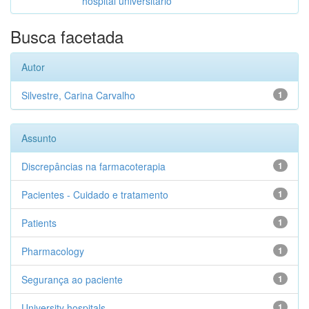
hospital universitário
Busca facetada
Autor
Silvestre, Carina Carvalho
1
Assunto
Discrepâncias na farmacoterapia
1
Pacientes - Cuidado e tratamento
1
Patients
1
Pharmacology
1
Segurança ao paciente
1
University hospitals
1