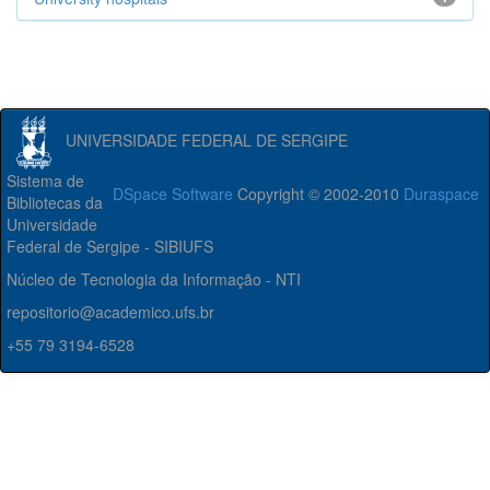
UNIVERSIDADE FEDERAL DE SERGIPE
Sistema de
DSpace Software
Copyright © 2002-2010
Duraspace
Bibliotecas da
Universidade
Federal de Sergipe - SIBIUFS
Núcleo de Tecnologia da Informação - NTI
repositorio@academico.ufs.br
+55 79 3194-6528