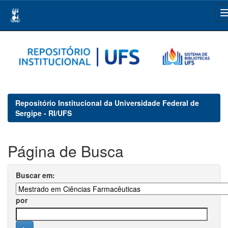
Skip
navigation
Repositório Institucional da Universidade Federal de
Sergipe - RI/UFS
Página de Busca
Buscar em:
por