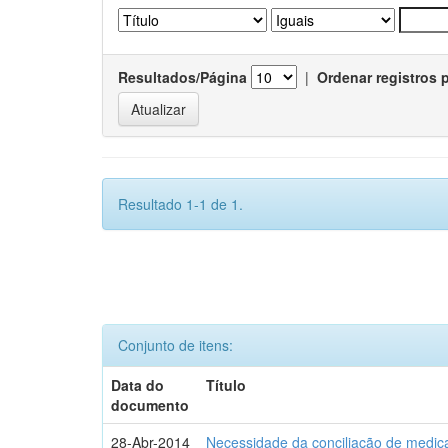
Resultados/Página
|
Ordenar registros 
Resultado 1-1 de 1.
Conjunto de itens:
Data do
Título
documento
28-Abr-2014
Necessidade da conciliação de medica