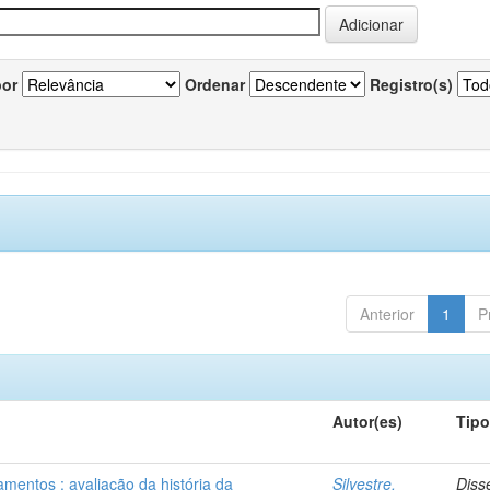
por
Ordenar
Registro(s)
Anterior
1
P
Autor(es)
Tip
mentos : avaliação da história da
Silvestre,
Diss