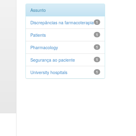
Assunto
Discrepâncias na farmacoterapia
1
Patients
1
Pharmacology
1
Segurança ao paciente
1
University hospitals
1