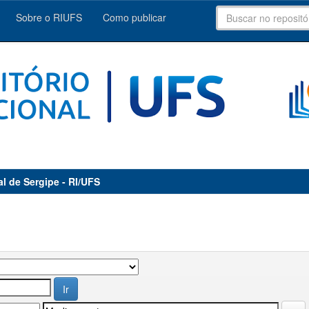
Sobre o RIUFS
Como publicar
al de Sergipe - RI/UFS