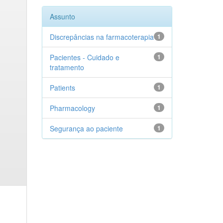
Assunto
Discrepâncias na farmacoterapia
1
Pacientes - Cuidado e
1
tratamento
Patients
1
Pharmacology
1
Segurança ao paciente
1