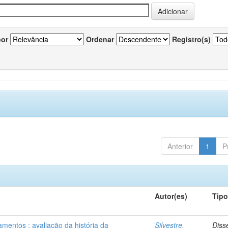
por
Ordenar
Registro(s)
Anterior
1
P
Autor(es)
Tip
mentos : avaliação da história da
Silvestre,
Diss