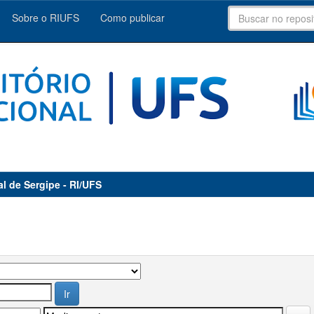
Sobre o RIUFS
Como publicar
al de Sergipe - RI/UFS