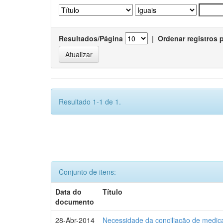
Resultados/Página
|
Ordenar registros 
Resultado 1-1 de 1.
Conjunto de itens:
Data do
Título
documento
28-Abr-2014
Necessidade da conciliação de medica