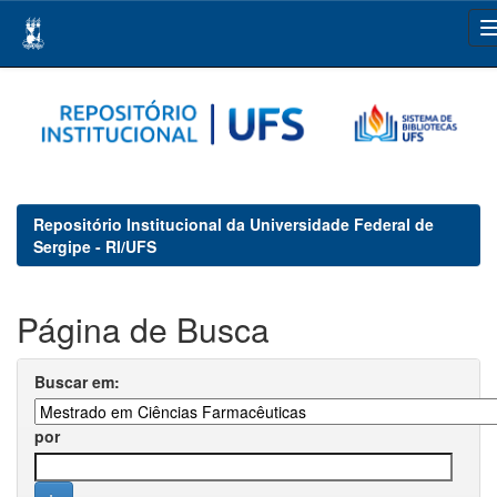
Skip
navigation
Repositório Institucional da Universidade Federal de
Sergipe - RI/UFS
Página de Busca
Buscar em:
por