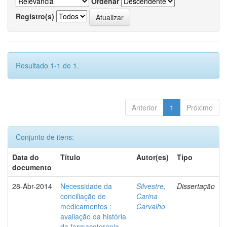
Ordenar
Registro(s)
Resultado 1-1 de 1.
Anterior
1
Próximo
Conjunto de itens:
Data do
Título
Autor(es)
Tipo
documento
28-Abr-2014
Necessidade da
Silvestre,
Dissertação
conciliação de
Carina
medicamentos :
Carvalho
avaliação da história
da farmacoterapia