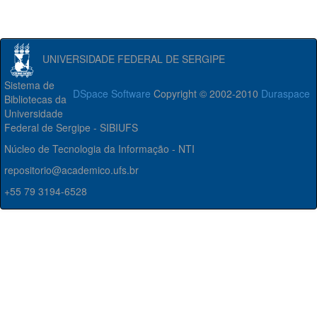
UNIVERSIDADE FEDERAL DE SERGIPE
Sistema de
DSpace Software
Copyright © 2002-2010
Duraspace
Bibliotecas da
Universidade
Federal de Sergipe - SIBIUFS
Núcleo de Tecnologia da Informação - NTI
repositorio@academico.ufs.br
+55 79 3194-6528