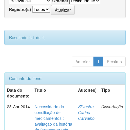
Ordenar
Registro(s)
Resultado 1-1 de 1.
Anterior
1
Próximo
Conjunto de itens:
Data do
Título
Autor(es)
Tipo
documento
28-Abr-2014
Necessidade da
Silvestre,
Dissertação
conciliação de
Carina
medicamentos :
Carvalho
avaliação da história
da farmacoterapia