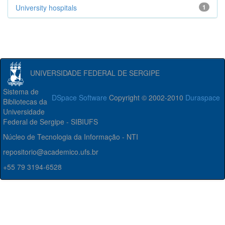
University hospitals
1
UNIVERSIDADE FEDERAL DE SERGIPE
Sistema de
DSpace Software
Copyright © 2002-2010
Duraspace
Bibliotecas da
Universidade
Federal de Sergipe - SIBIUFS
Núcleo de Tecnologia da Informação - NTI
repositorio@academico.ufs.br
+55 79 3194-6528