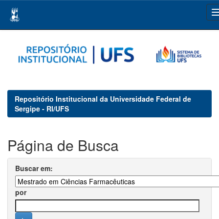
Skip
navigation
Repositório Institucional da Universidade Federal de
Sergipe - RI/UFS
Página de Busca
Buscar em:
por