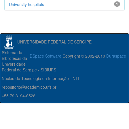
University hospitals
1
UNIVERSIDADE FEDERAL DE SERGIPE
Sistema de
DSpace Software
Copyright © 2002-2010
Duraspace
Bibliotecas da
Universidade
Federal de Sergipe - SIBIUFS
Núcleo de Tecnologia da Informação - NTI
repositorio@academico.ufs.br
+55 79 3194-6528