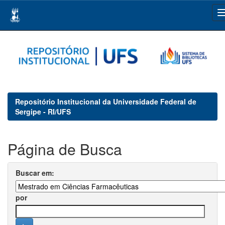
Skip
navigation
Repositório Institucional da Universidade Federal de
Sergipe - RI/UFS
Página de Busca
Buscar em:
por