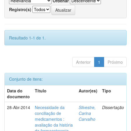
Ordenar
Registro(s)
Resultado 1-1 de 1.
Anterior
1
Próximo
Conjunto de itens:
Data do
Título
Autor(es)
Tipo
documento
28-Abr-2014
Necessidade da
Silvestre,
Dissertação
conciliação de
Carina
medicamentos :
Carvalho
avaliação da história
da farmacoterapia