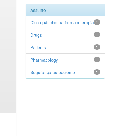
Assunto
Discrepâncias na farmacoterapia
1
Drugs
1
Patients
1
Pharmacology
1
Segurança ao paciente
1