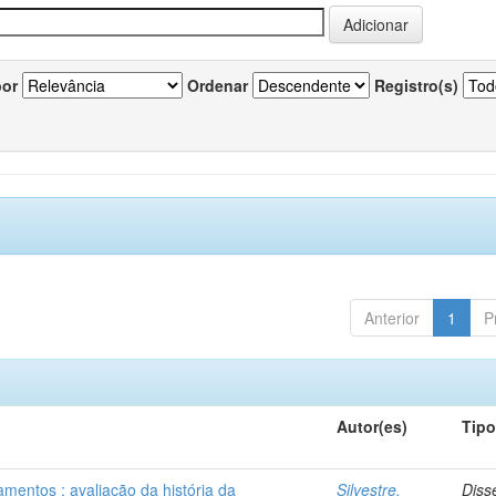
por
Ordenar
Registro(s)
Anterior
1
P
Autor(es)
Tip
mentos : avaliação da história da
Silvestre,
Diss