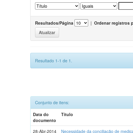
Resultados/Página
|
Ordenar registros 
Resultado 1-1 de 1.
Conjunto de itens:
Data do
Título
documento
28-Abr-2014
Necessidade da conciliação de medica