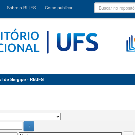
Sobre o RIUFS
Como publicar
al de Sergipe - RI/UFS