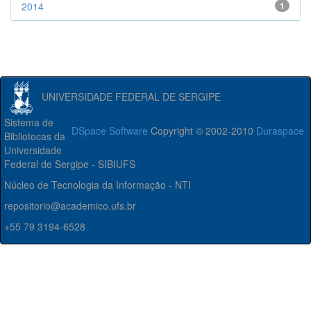
2014
1
UNIVERSIDADE FEDERAL DE SERGIPE
Sistema de
DSpace Software
Copyright © 2002-2010
Duraspace
Bibliotecas da
Universidade
Federal de Sergipe - SIBIUFS
Núcleo de Tecnologia da Informação - NTI
repositorio@academico.ufs.br
+55 79 3194-6528