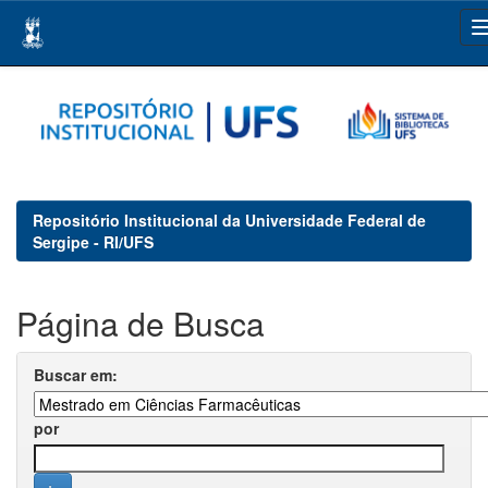
Skip
navigation
Repositório Institucional da Universidade Federal de
Sergipe - RI/UFS
Página de Busca
Buscar em:
por