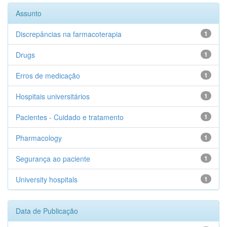
Assunto
Discrepâncias na farmacoterapia
1
Drugs
1
Erros de medicação
1
Hospitais universitários
1
Pacientes - Cuidado e tratamento
1
Pharmacology
1
Segurança ao paciente
1
University hospitals
1
Data de Publicação