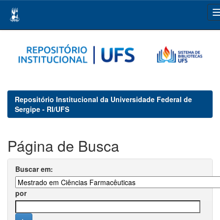
Skip
navigation
Repositório Institucional da Universidade Federal de
Sergipe - RI/UFS
Página de Busca
Buscar em:
por