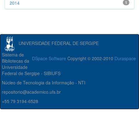
2014
1
UNIVERSIDADE FEDERAL DE SERGIPE
Sistema de
DSpace Software
Copyright © 2002-2010
Duraspace
Bibliotecas da
Universidade
Federal de Sergipe - SIBIUFS
Núcleo de Tecnologia da Informação - NTI
repositorio@academico.ufs.br
+55 79 3194-6528