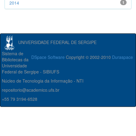
2014
1
UNIVERSIDADE FEDERAL DE SERGIPE
Sistema de
DSpace Software
Copyright © 2002-2010
Duraspace
Bibliotecas da
Universidade
Federal de Sergipe - SIBIUFS
Núcleo de Tecnologia da Informação - NTI
repositorio@academico.ufs.br
+55 79 3194-6528