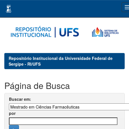
Skip
navigation
Repositório Institucional da Universidade Federal de
Sergipe - RI/UFS
Página de Busca
Buscar em:
por