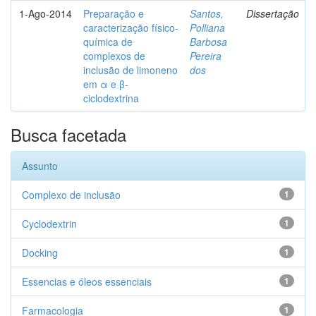
1-Ago-2014
Preparação e
Santos,
Dissertação
caracterização físico-
Polliana
química de
Barbosa
complexos de
Pereira
inclusão de limoneno
dos
em α e β-
ciclodextrina
Busca facetada
Assunto
Complexo de inclusão
1
Cyclodextrin
1
Docking
1
Essencias e óleos essenciais
1
Farmacologia
1