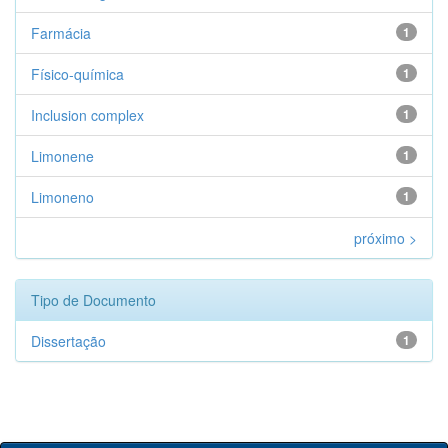
Farmácia
1
Físico-química
1
Inclusion complex
1
Limonene
1
Limoneno
1
próximo >
Tipo de Documento
Dissertação
1