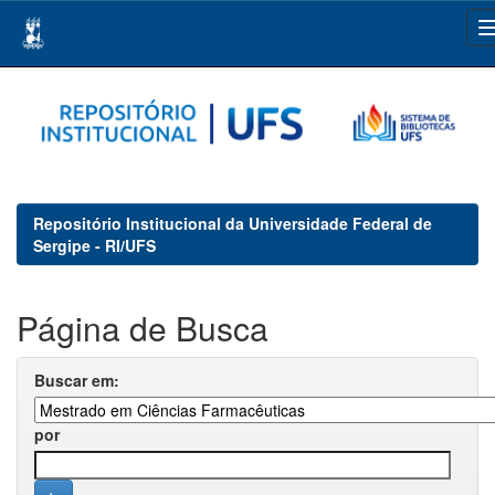
Skip
navigation
Repositório Institucional da Universidade Federal de
Sergipe - RI/UFS
Página de Busca
Buscar em:
por