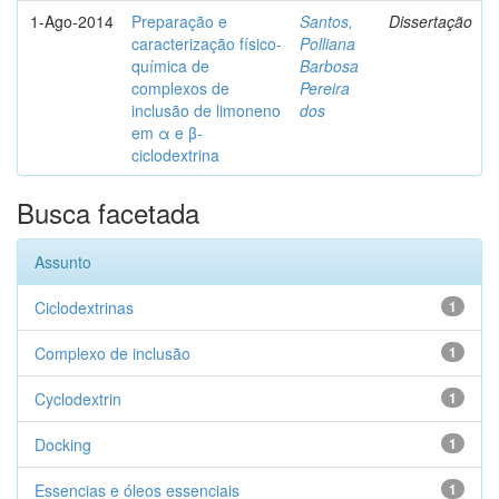
1-Ago-2014
Preparação e
Santos,
Dissertação
caracterização físico-
Polliana
química de
Barbosa
complexos de
Pereira
inclusão de limoneno
dos
em α e β-
ciclodextrina
Busca facetada
Assunto
Ciclodextrinas
1
Complexo de inclusão
1
Cyclodextrin
1
Docking
1
Essencias e óleos essenciais
1