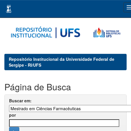
Skip
navigation
Repositório Institucional da Universidade Federal de
Sergipe - RI/UFS
Página de Busca
Buscar em:
por