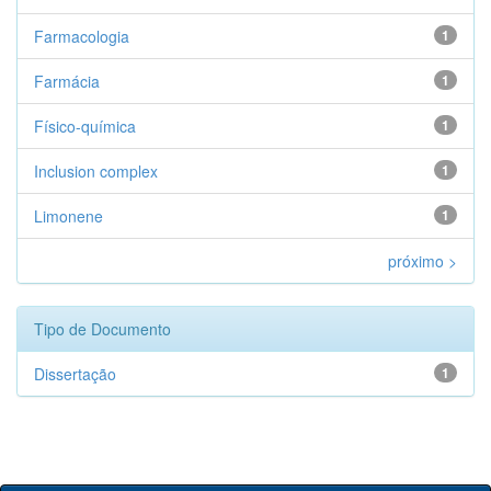
Farmacologia
1
Farmácia
1
Físico-química
1
Inclusion complex
1
Limonene
1
próximo >
Tipo de Documento
Dissertação
1