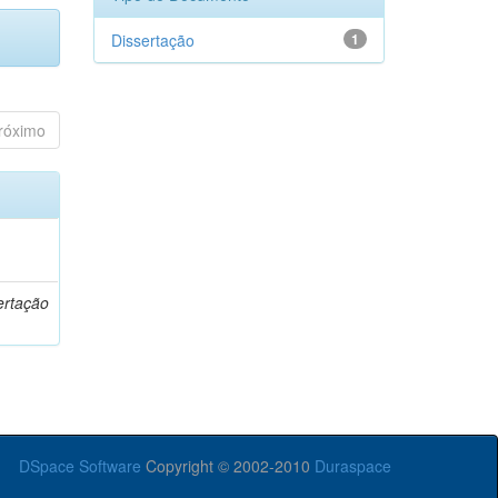
Dissertação
1
róximo
o
ertação
DSpace Software
Copyright © 2002-2010
Duraspace