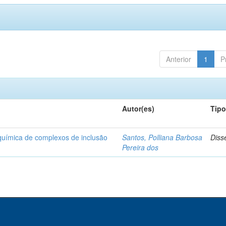
Anterior
1
P
Autor(es)
Tip
-química de complexos de inclusão
Santos, Polliana Barbosa
Diss
Pereira dos