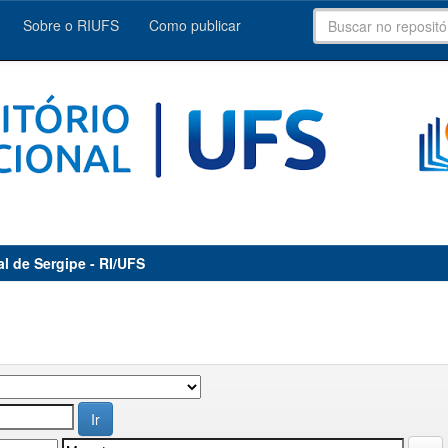
Sobre o RIUFS
Como publicar
al de Sergipe - RI/UFS