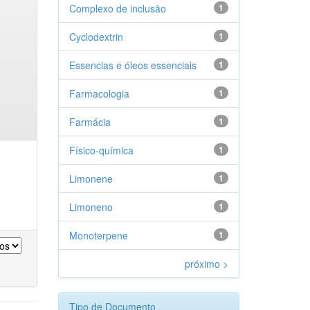
Complexo de inclusão
1
Cyclodextrin
1
Essencias e óleos essenciais
1
Farmacologia
1
Farmácia
1
Físico-química
1
Limonene
1
Limoneno
1
Monoterpene
1
próximo >
Tipo de Documento