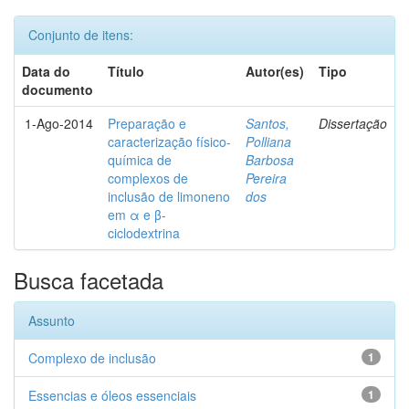
Conjunto de itens:
Data do
Título
Autor(es)
Tipo
documento
1-Ago-2014
Preparação e
Santos,
Dissertação
caracterização físico-
Polliana
química de
Barbosa
complexos de
Pereira
inclusão de limoneno
dos
em α e β-
ciclodextrina
Busca facetada
Assunto
Complexo de inclusão
1
Essencias e óleos essenciais
1