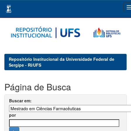
Skip
navigation
Repositório Institucional da Universidade Federal de
Sergipe - RI/UFS
Página de Busca
Buscar em:
por