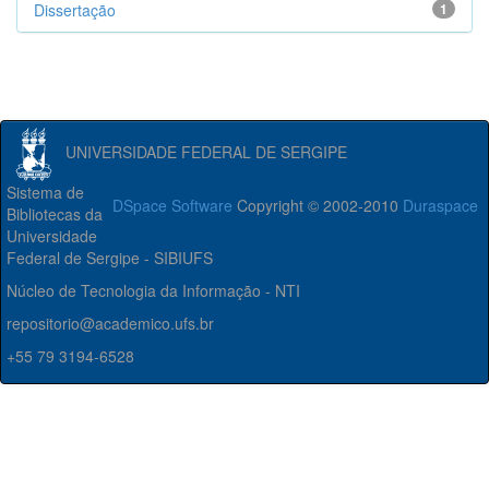
Dissertação
1
UNIVERSIDADE FEDERAL DE SERGIPE
Sistema de
DSpace Software
Copyright © 2002-2010
Duraspace
Bibliotecas da
Universidade
Federal de Sergipe - SIBIUFS
Núcleo de Tecnologia da Informação - NTI
repositorio@academico.ufs.br
+55 79 3194-6528