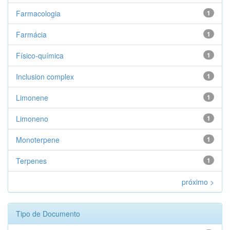
Farmacologia
1
Farmácia
1
Físico-química
1
Inclusion complex
1
Limonene
1
Limoneno
1
Monoterpene
1
Terpenes
1
próximo >
Tipo de Documento