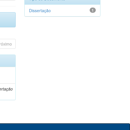
Dissertação
1
róximo
o
ertação