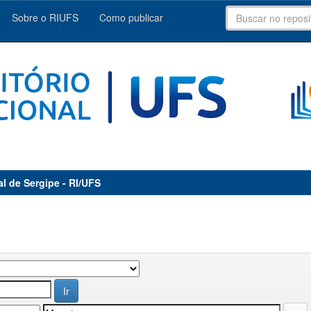
Sobre o RIUFS
Como publicar
al de Sergipe - RI/UFS