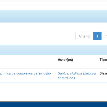
Anterior
1
P
Autor(es)
Tip
-química de complexos de inclusão
Santos, Polliana Barbosa
Diss
Pereira dos