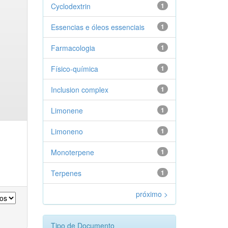
Cyclodextrin
1
Essencias e óleos essenciais
1
Farmacologia
1
Físico-química
1
Inclusion complex
1
Limonene
1
Limoneno
1
Monoterpene
1
Terpenes
1
próximo >
Tipo de Documento