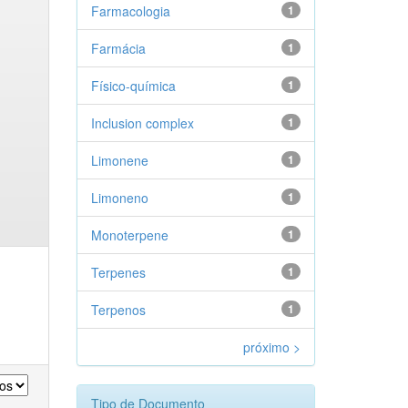
Farmacologia
1
Farmácia
1
Físico-química
1
Inclusion complex
1
Limonene
1
Limoneno
1
Monoterpene
1
Terpenes
1
Terpenos
1
próximo >
Tipo de Documento