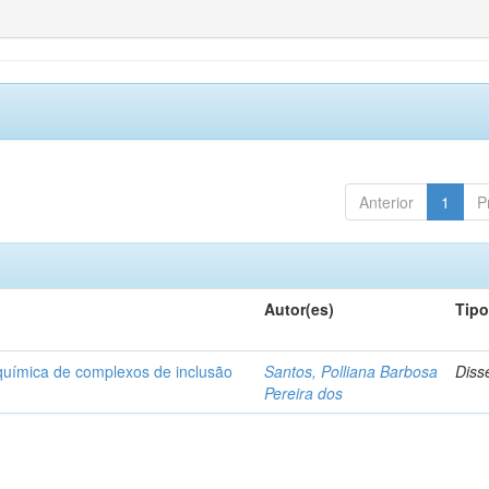
Anterior
1
P
Autor(es)
Tip
-química de complexos de inclusão
Santos, Polliana Barbosa
Diss
Pereira dos