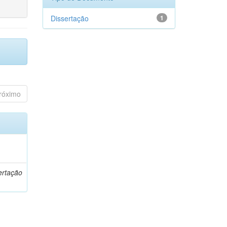
Dissertação
1
róximo
o
ertação