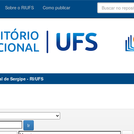
Sobre o RIUFS
Como publicar
al de Sergipe - RI/UFS