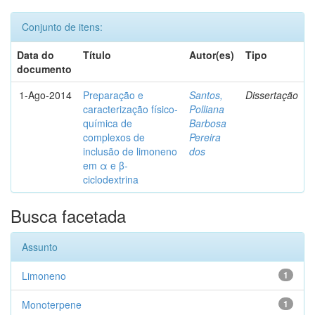
Conjunto de itens:
Data do
Título
Autor(es)
Tipo
documento
1-Ago-2014
Preparação e
Santos,
Dissertação
caracterização físico-
Polliana
química de
Barbosa
complexos de
Pereira
inclusão de limoneno
dos
em α e β-
ciclodextrina
Busca facetada
Assunto
Limoneno
1
Monoterpene
1