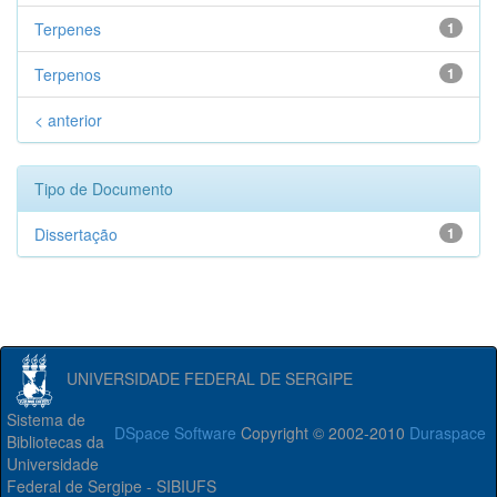
Terpenes
1
Terpenos
1
< anterior
Tipo de Documento
Dissertação
1
UNIVERSIDADE FEDERAL DE SERGIPE
Sistema de
DSpace Software
Copyright © 2002-2010
Duraspace
Bibliotecas da
Universidade
Federal de Sergipe - SIBIUFS