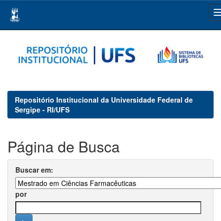
Skip
navigation
Repositório Institucional da Universidade Federal de
Sergipe - RI/UFS
Página de Busca
Buscar em:
por