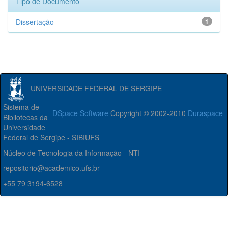
Tipo de Documento
Dissertação
1
UNIVERSIDADE FEDERAL DE SERGIPE
Sistema de
DSpace Software
Copyright © 2002-2010
Duraspace
Bibliotecas da
Universidade
Federal de Sergipe - SIBIUFS
Núcleo de Tecnologia da Informação - NTI
repositorio@academico.ufs.br
+55 79 3194-6528