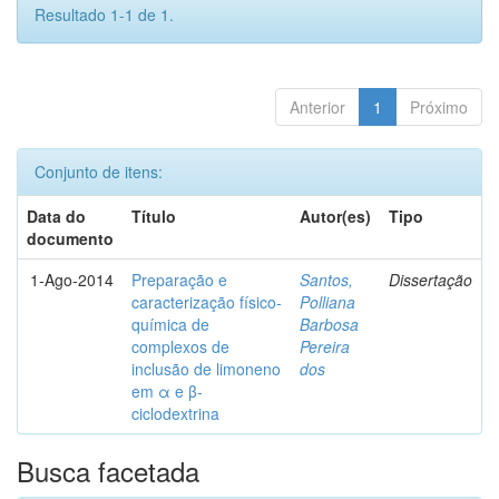
Resultado 1-1 de 1.
Anterior
1
Próximo
Conjunto de itens:
Data do
Título
Autor(es)
Tipo
documento
1-Ago-2014
Preparação e
Santos,
Dissertação
caracterização físico-
Polliana
química de
Barbosa
complexos de
Pereira
inclusão de limoneno
dos
em α e β-
ciclodextrina
Busca facetada