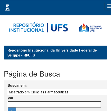
Skip
navigation
Repositório Institucional da Universidade Federal de
Sergipe - RI/UFS
Página de Busca
Buscar em:
por