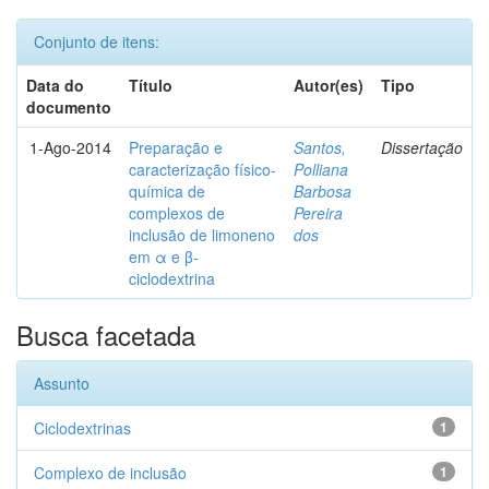
Conjunto de itens:
Data do
Título
Autor(es)
Tipo
documento
1-Ago-2014
Preparação e
Santos,
Dissertação
caracterização físico-
Polliana
química de
Barbosa
complexos de
Pereira
inclusão de limoneno
dos
em α e β-
ciclodextrina
Busca facetada
Assunto
Ciclodextrinas
1
Complexo de inclusão
1