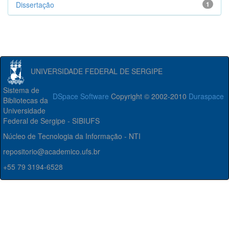
Dissertação
1
UNIVERSIDADE FEDERAL DE SERGIPE
Sistema de
DSpace Software
Copyright © 2002-2010
Duraspace
Bibliotecas da
Universidade
Federal de Sergipe - SIBIUFS
Núcleo de Tecnologia da Informação - NTI
repositorio@academico.ufs.br
+55 79 3194-6528