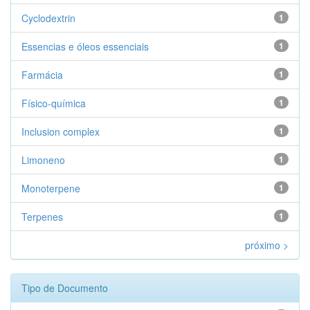
Cyclodextrin
1
Essencias e óleos essenciais
1
Farmácia
1
Físico-química
1
Inclusion complex
1
Limoneno
1
Monoterpene
1
Terpenes
1
próximo >
Tipo de Documento