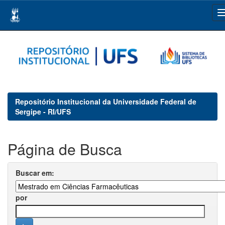
Skip
navigation
Repositório Institucional da Universidade Federal de
Sergipe - RI/UFS
Página de Busca
Buscar em:
por