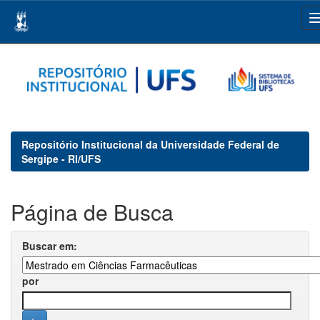
Skip
navigation
Repositório Institucional da Universidade Federal de
Sergipe - RI/UFS
Página de Busca
Buscar em:
por