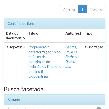
Anterior
1
Próximo
Conjunto de itens:
Data do
Título
Autor(es)
Tipo
documento
1-Ago-2014
Preparação e
Santos,
Dissertação
caracterização físico-
Polliana
química de
Barbosa
complexos de
Pereira
inclusão de limoneno
dos
em α e β-
ciclodextrina
Busca facetada
Assunto