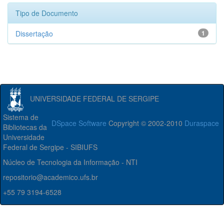
Tipo de Documento
Dissertação
1
UNIVERSIDADE FEDERAL DE SERGIPE
Sistema de
DSpace Software
Copyright © 2002-2010
Duraspace
Bibliotecas da
Universidade
Federal de Sergipe - SIBIUFS
Núcleo de Tecnologia da Informação - NTI
repositorio@academico.ufs.br
+55 79 3194-6528