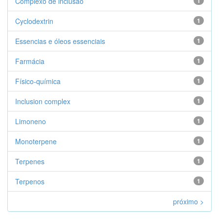
Complexo de inclusão
1
Cyclodextrin
1
Essencias e óleos essenciais
1
Farmácia
1
Físico-química
1
Inclusion complex
1
Limoneno
1
Monoterpene
1
Terpenes
1
Terpenos
1
próximo >