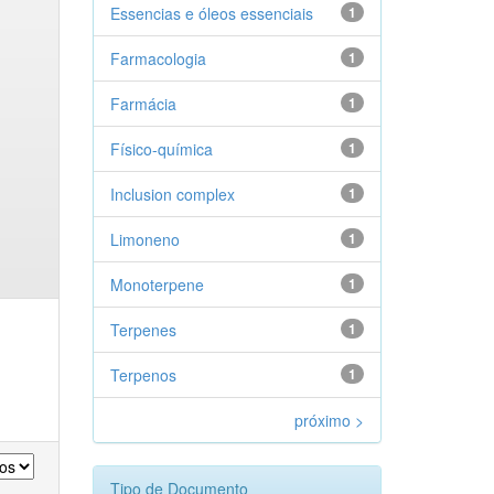
Essencias e óleos essenciais
1
Farmacologia
1
Farmácia
1
Físico-química
1
Inclusion complex
1
Limoneno
1
Monoterpene
1
Terpenes
1
Terpenos
1
próximo >
Tipo de Documento