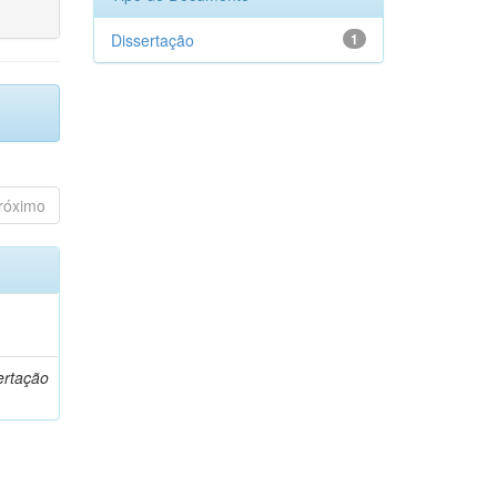
Dissertação
1
róximo
o
ertação