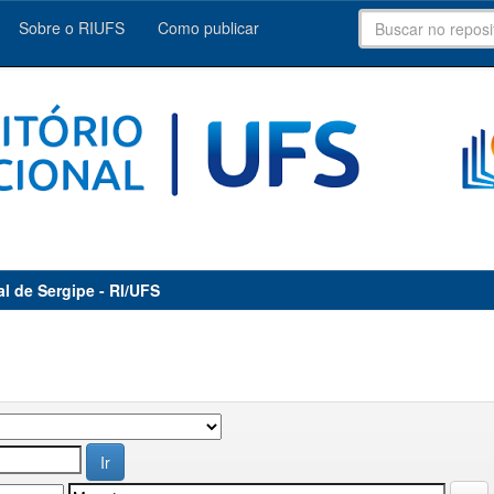
Sobre o RIUFS
Como publicar
al de Sergipe - RI/UFS