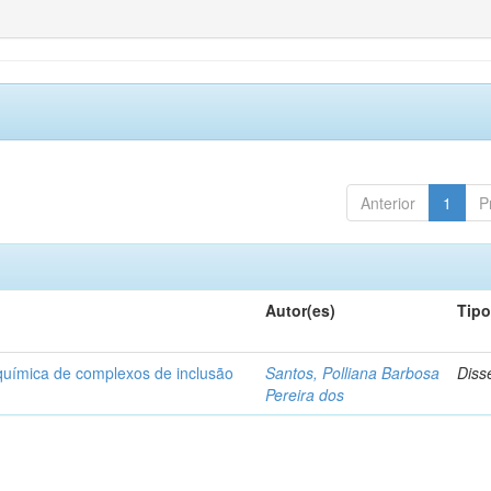
Anterior
1
P
Autor(es)
Tip
-química de complexos de inclusão
Santos, Polliana Barbosa
Diss
Pereira dos