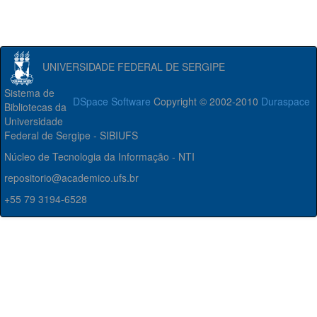
UNIVERSIDADE FEDERAL DE SERGIPE
Sistema de
DSpace Software
Copyright © 2002-2010
Duraspace
Bibliotecas da
Universidade
Federal de Sergipe - SIBIUFS
Núcleo de Tecnologia da Informação - NTI
repositorio@academico.ufs.br
+55 79 3194-6528