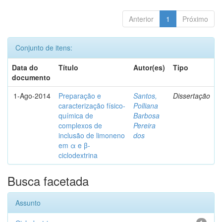
Anterior
1
Próximo
Conjunto de itens:
Data do
Título
Autor(es)
Tipo
documento
1-Ago-2014
Preparação e
Santos,
Dissertação
caracterização físico-
Polliana
química de
Barbosa
complexos de
Pereira
inclusão de limoneno
dos
em α e β-
ciclodextrina
Busca facetada
Assunto