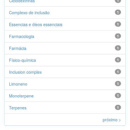
Ciclodextrinas
1
Complexo de inclusão
1
Essencias e óleos essenciais
1
Farmacologia
1
Farmácia
1
Físico-química
1
Inclusion complex
1
Limoneno
1
Monoterpene
1
Terpenes
1
próximo >