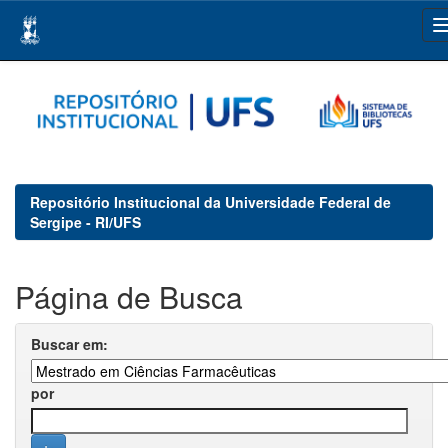
Skip
navigation
Repositório Institucional da Universidade Federal de
Sergipe - RI/UFS
Página de Busca
Buscar em:
por