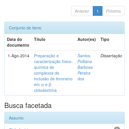
Anterior
1
Próximo
Conjunto de itens:
Data do
Título
Autor(es)
Tipo
documento
1-Ago-2014
Preparação e
Santos,
Dissertação
caracterização físico-
Polliana
química de
Barbosa
complexos de
Pereira
inclusão de limoneno
dos
em α e β-
ciclodextrina
Busca facetada
Assunto