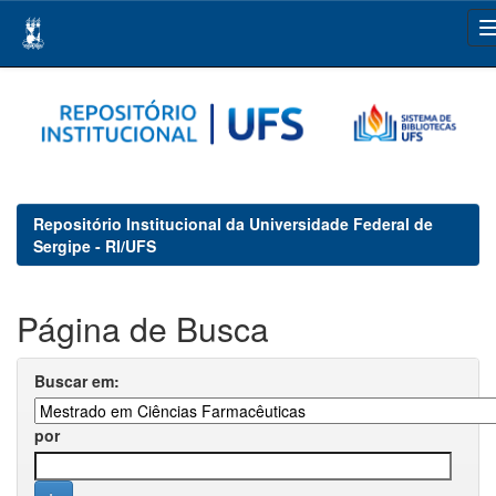
Skip
navigation
Repositório Institucional da Universidade Federal de
Sergipe - RI/UFS
Página de Busca
Buscar em:
por