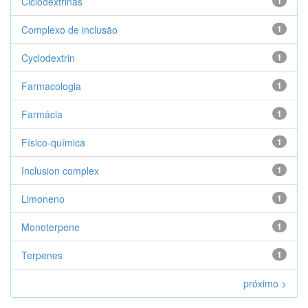
Ciclodextrinas
1
Complexo de inclusão
1
Cyclodextrin
1
Farmacologia
1
Farmácia
1
Físico-química
1
Inclusion complex
1
Limoneno
1
Monoterpene
1
Terpenes
1
próximo >