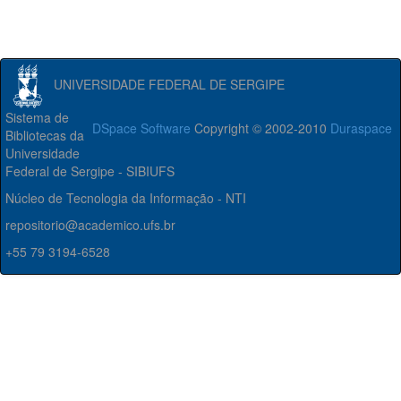
UNIVERSIDADE FEDERAL DE SERGIPE
Sistema de
DSpace Software
Copyright © 2002-2010
Duraspace
Bibliotecas da
Universidade
Federal de Sergipe - SIBIUFS
Núcleo de Tecnologia da Informação - NTI
repositorio@academico.ufs.br
+55 79 3194-6528