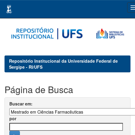
Skip
navigation
Repositório Institucional da Universidade Federal de
Sergipe - RI/UFS
Página de Busca
Buscar em:
por