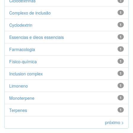
Ciclodextrinas
1
Complexo de inclusão
1
Cyclodextrin
1
Essencias e óleos essenciais
1
Farmacologia
1
Físico-química
1
Inclusion complex
1
Limoneno
1
Monoterpene
1
Terpenes
1
próximo >