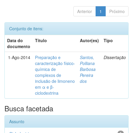
Anterior
1
Próximo
Conjunto de itens:
Data do
Título
Autor(es)
Tipo
documento
1-Ago-2014
Preparação e
Santos,
Dissertação
caracterização físico-
Polliana
química de
Barbosa
complexos de
Pereira
inclusão de limoneno
dos
em α e β-
ciclodextrina
Busca facetada
Assunto