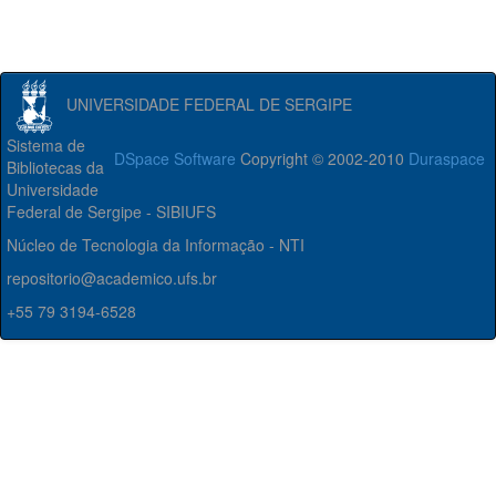
UNIVERSIDADE FEDERAL DE SERGIPE
Sistema de
DSpace Software
Copyright © 2002-2010
Duraspace
Bibliotecas da
Universidade
Federal de Sergipe - SIBIUFS
Núcleo de Tecnologia da Informação - NTI
repositorio@academico.ufs.br
+55 79 3194-6528