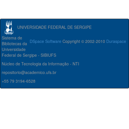
UNIVERSIDADE FEDERAL DE SERGIPE
Sistema de
DSpace Software
Copyright © 2002-2010
Duraspace
Bibliotecas da
Universidade
Federal de Sergipe - SIBIUFS
Núcleo de Tecnologia da Informação - NTI
repositorio@academico.ufs.br
+55 79 3194-6528