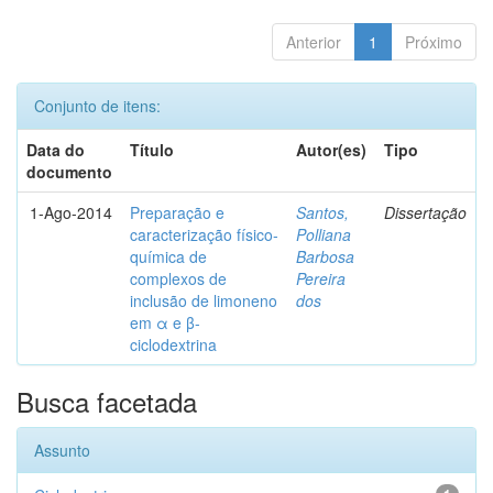
Anterior
1
Próximo
Conjunto de itens:
Data do
Título
Autor(es)
Tipo
documento
1-Ago-2014
Preparação e
Santos,
Dissertação
caracterização físico-
Polliana
química de
Barbosa
complexos de
Pereira
inclusão de limoneno
dos
em α e β-
ciclodextrina
Busca facetada
Assunto