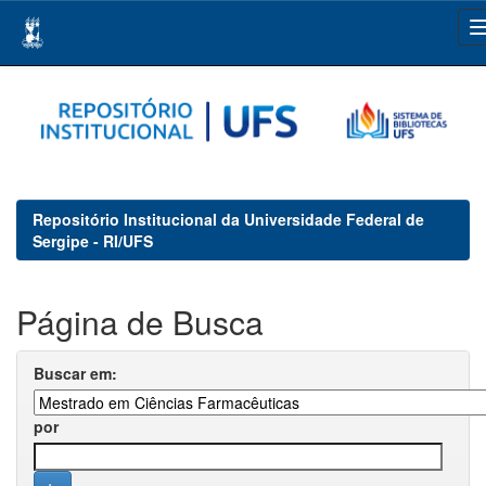
Skip
navigation
Repositório Institucional da Universidade Federal de
Sergipe - RI/UFS
Página de Busca
Buscar em:
por