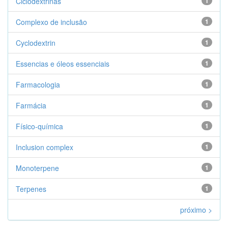
Ciclodextrinas
1
Complexo de inclusão
1
Cyclodextrin
1
Essencias e óleos essenciais
1
Farmacologia
1
Farmácia
1
Físico-química
1
Inclusion complex
1
Monoterpene
1
Terpenes
1
próximo >