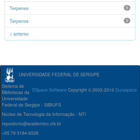
Terpenes
1
Terpenos
1
< anterior
UNIVERSIDADE FEDERAL DE SERGIPE
Sistema de
DSpace Software
Copyright © 2002-2010
Duraspace
Bibliotecas da
Universidade
Federal de Sergipe - SIBIUFS
Núcleo de Tecnologia da Informação - NTI
repositorio@academico.ufs.br
+55 79 3194-6528