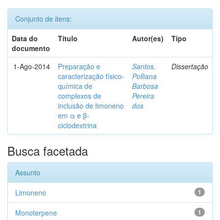
Conjunto de itens:
Data do
Título
Autor(es)
Tipo
documento
1-Ago-2014
Preparação e
Santos,
Dissertação
caracterização físico-
Polliana
química de
Barbosa
complexos de
Pereira
inclusão de limoneno
dos
em α e β-
ciclodextrina
Busca facetada
Assunto
Limoneno
1
Monoterpene
1