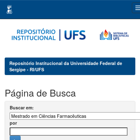
Skip
navigation
Repositório Institucional da Universidade Federal de
Sergipe - RI/UFS
Página de Busca
Buscar em:
por