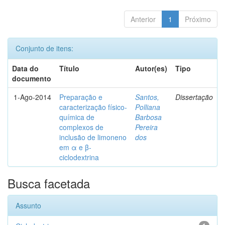
Anterior
1
Próximo
Conjunto de itens:
Data do
Título
Autor(es)
Tipo
documento
1-Ago-2014
Preparação e
Santos,
Dissertação
caracterização físico-
Polliana
química de
Barbosa
complexos de
Pereira
inclusão de limoneno
dos
em α e β-
ciclodextrina
Busca facetada
Assunto