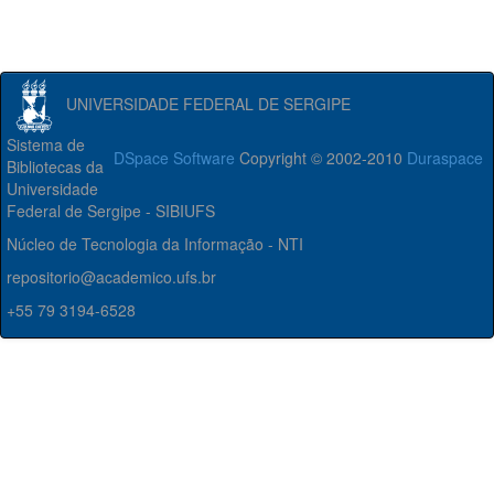
UNIVERSIDADE FEDERAL DE SERGIPE
Sistema de
DSpace Software
Copyright © 2002-2010
Duraspace
Bibliotecas da
Universidade
Federal de Sergipe - SIBIUFS
Núcleo de Tecnologia da Informação - NTI
repositorio@academico.ufs.br
+55 79 3194-6528