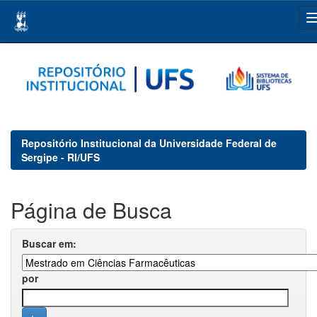
Skip
navigation
Repositório Institucional da Universidade Federal de
Sergipe - RI/UFS
Página de Busca
Buscar em:
por