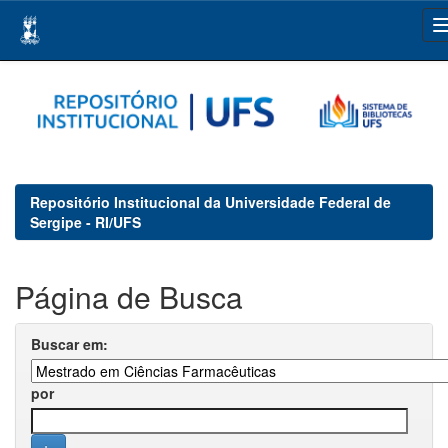
Skip
navigation
Repositório Institucional da Universidade Federal de
Sergipe - RI/UFS
Página de Busca
Buscar em:
por