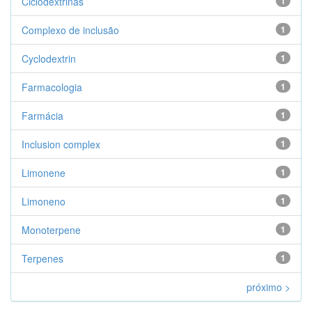
Ciclodextrinas
1
Complexo de inclusão
1
Cyclodextrin
1
Farmacologia
1
Farmácia
1
Inclusion complex
1
Limonene
1
Limoneno
1
Monoterpene
1
Terpenes
1
próximo >