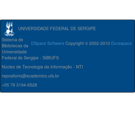
UNIVERSIDADE FEDERAL DE SERGIPE
Sistema de
DSpace Software
Copyright © 2002-2010
Duraspace
Bibliotecas da
Universidade
Federal de Sergipe - SIBIUFS
Núcleo de Tecnologia da Informação - NTI
repositorio@academico.ufs.br
+55 79 3194-6528