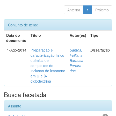
Anterior
1
Próximo
Conjunto de itens:
Data do
Título
Autor(es)
Tipo
documento
1-Ago-2014
Preparação e
Santos,
Dissertação
caracterização físico-
Polliana
química de
Barbosa
complexos de
Pereira
inclusão de limoneno
dos
em α e β-
ciclodextrina
Busca facetada
Assunto