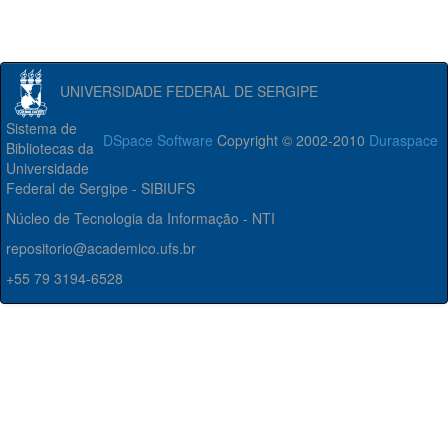
UNIVERSIDADE FEDERAL DE SERGIPE
Sistema de
DSpace Software
Copyright © 2002-2010
Duraspace
Bibliotecas da
Universidade
Federal de Sergipe - SIBIUFS
Núcleo de Tecnologia da Informação - NTI
repositorio@academico.ufs.br
+55 79 3194-6528