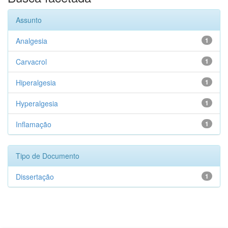
Assunto
Analgesia
1
Carvacrol
1
Hiperalgesia
1
Hyperalgesia
1
Inflamação
1
Tipo de Documento
Dissertação
1