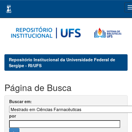
Skip
navigation
Repositório Institucional da Universidade Federal de
Sergipe - RI/UFS
Página de Busca
Buscar em:
por