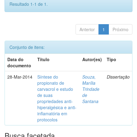
Resultado 1-1 de 1.
Anterior
1
Próximo
Conjunto de itens:
Data do
Título
Autor(es)
Tipo
documento
28-Mar-2014
Síntese do
Souza,
Dissertação
propionato de
Marília
carvacrol e estudo
Trindade
de suas
de
propriedades anti-
Santana
hiperalgésica e anti-
inflamatória em
protocolos
Busca facetada