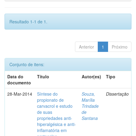
Resultado 1-1 de 1.
Anterior
1
Próximo
Conjunto de itens:
Data do
Título
Autor(es)
Tipo
documento
28-Mar-2014
Síntese do
Souza,
Dissertação
propionato de
Marília
carvacrol e estudo
Trindade
de suas
de
propriedades anti-
Santana
hiperalgésica e anti-
inflamatória em