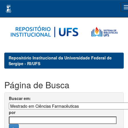
Skip
navigation
Repositório Institucional da Universidade Federal de
Sergipe - RI/UFS
Página de Busca
Buscar em:
por