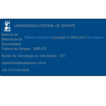
UNIVERSIDADE FEDERAL DE SERGIPE
Sistema de
DSpace Software
Copyright © 2002-2010
Duraspace
Bibliotecas da
Universidade
Federal de Sergipe - SIBIUFS
Núcleo de Tecnologia da Informação - NTI
repositorio@academico.ufs.br
+55 79 3194-6528