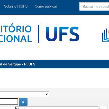
Sobre o RIUFS
Como publicar
al de Sergipe - RI/UFS