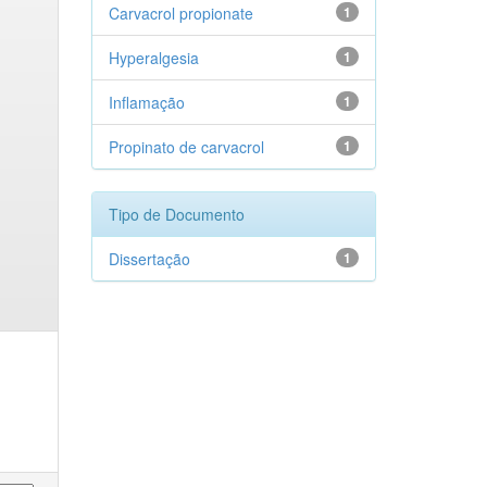
Carvacrol propionate
1
Hyperalgesia
1
Inflamação
1
Propinato de carvacrol
1
Tipo de Documento
Dissertação
1