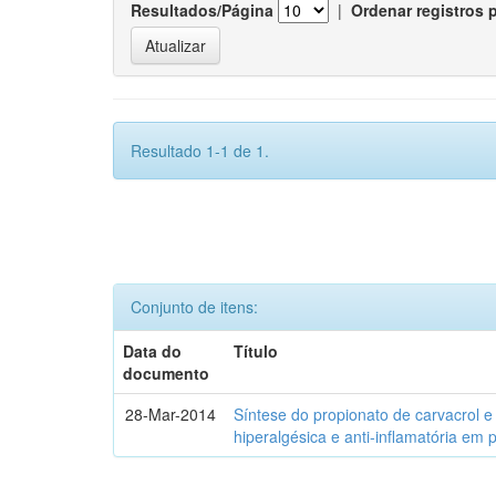
Resultados/Página
|
Ordenar registros 
Resultado 1-1 de 1.
Conjunto de itens:
Data do
Título
documento
28-Mar-2014
Síntese do propionato de carvacrol e
hiperalgésica e anti-inflamatória em 