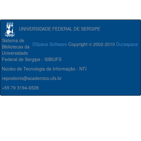
UNIVERSIDADE FEDERAL DE SERGIPE
Sistema de
DSpace Software
Copyright © 2002-2010
Duraspace
Bibliotecas da
Universidade
Federal de Sergipe - SIBIUFS
Núcleo de Tecnologia da Informação - NTI
repositorio@academico.ufs.br
+55 79 3194-6528