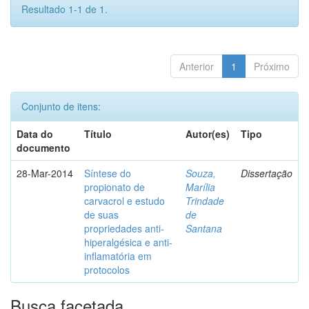
Resultado 1-1 de 1.
Anterior
1
Próximo
Conjunto de itens:
Data do
Título
Autor(es)
Tipo
documento
28-Mar-2014
Síntese do
Souza,
Dissertação
propionato de
Marília
carvacrol e estudo
Trindade
de suas
de
propriedades anti-
Santana
hiperalgésica e anti-
inflamatória em
protocolos
Busca facetada