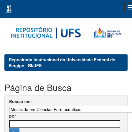
Skip
navigation
Repositório Institucional da Universidade Federal de
Sergipe - RI/UFS
Página de Busca
Buscar em:
por