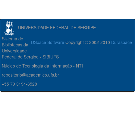
UNIVERSIDADE FEDERAL DE SERGIPE
Sistema de
DSpace Software
Copyright © 2002-2010
Duraspace
Bibliotecas da
Universidade
Federal de Sergipe - SIBIUFS
Núcleo de Tecnologia da Informação - NTI
repositorio@academico.ufs.br
+55 79 3194-6528