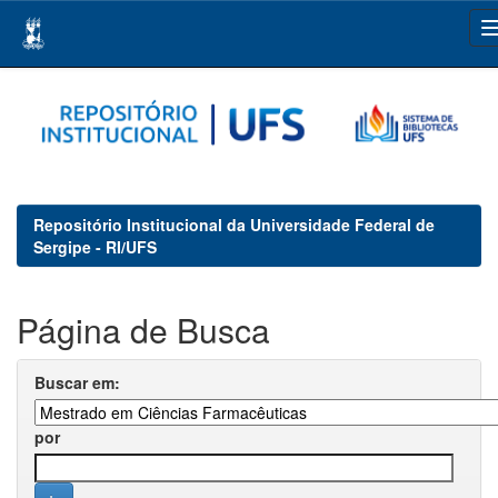
Skip
navigation
Repositório Institucional da Universidade Federal de
Sergipe - RI/UFS
Página de Busca
Buscar em:
por