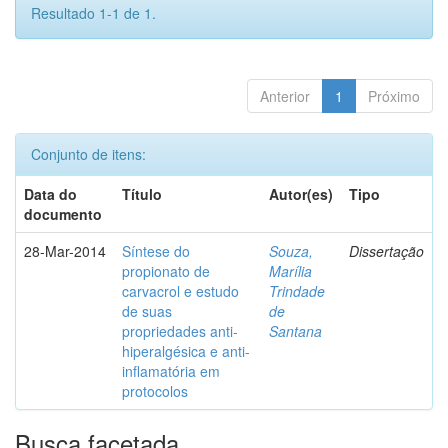
Resultado 1-1 de 1.
Anterior
1
Próximo
Conjunto de itens:
Data do
Título
Autor(es)
Tipo
documento
28-Mar-2014
Síntese do
Souza,
Dissertação
propionato de
Marília
carvacrol e estudo
Trindade
de suas
de
propriedades anti-
Santana
hiperalgésica e anti-
inflamatória em
protocolos
Busca facetada