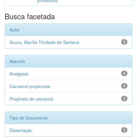
protocolos
Busca facetada
Autor
Souza, Marília Trindade de Santana
1
Assunto
Analgesia
1
Carvacrol propionate
1
Propinato de carvacrol
1
Tipo de Documento
Dissertação
1