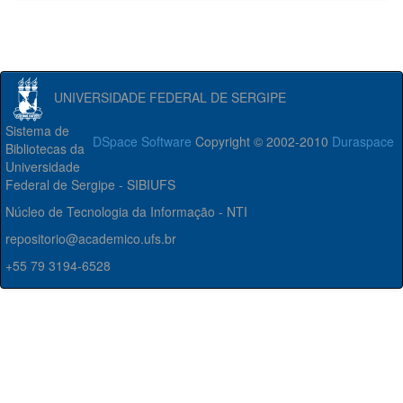
UNIVERSIDADE FEDERAL DE SERGIPE
Sistema de
DSpace Software
Copyright © 2002-2010
Duraspace
Bibliotecas da
Universidade
Federal de Sergipe - SIBIUFS
Núcleo de Tecnologia da Informação - NTI
repositorio@academico.ufs.br
+55 79 3194-6528