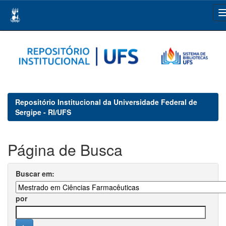
Skip
navigation
Repositório Institucional da Universidade Federal de
Sergipe - RI/UFS
Página de Busca
Buscar em:
por