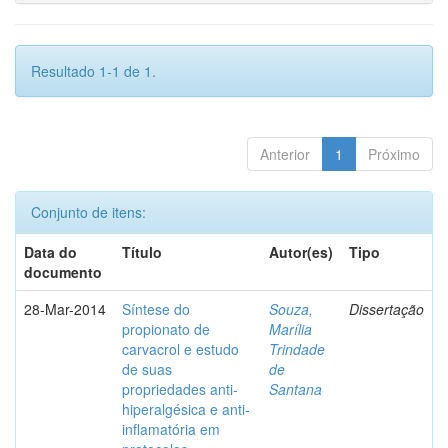
Resultado 1-1 de 1.
Anterior
1
Próximo
Conjunto de itens:
Data do
Título
Autor(es)
Tipo
documento
28-Mar-2014
Síntese do
Souza,
Dissertação
propionato de
Marília
carvacrol e estudo
Trindade
de suas
de
propriedades anti-
Santana
hiperalgésica e anti-
inflamatória em