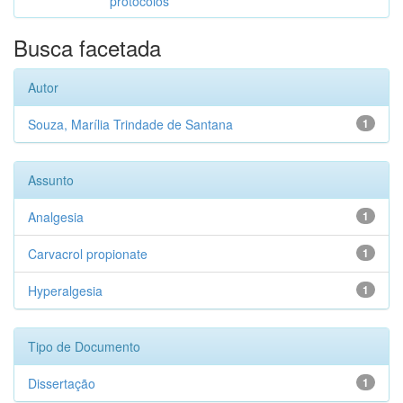
protocolos
Busca facetada
Autor
Souza, Marília Trindade de Santana
1
Assunto
Analgesia
1
Carvacrol propionate
1
Hyperalgesia
1
Tipo de Documento
Dissertação
1