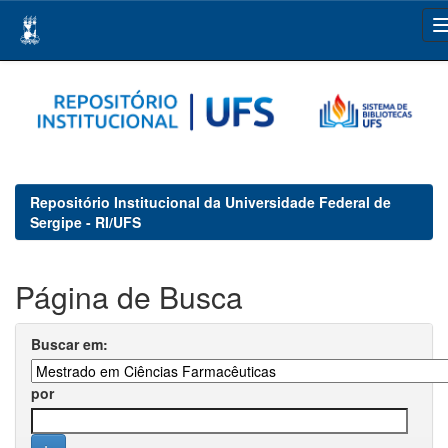
Skip
navigation
Repositório Institucional da Universidade Federal de
Sergipe - RI/UFS
Página de Busca
Buscar em:
por