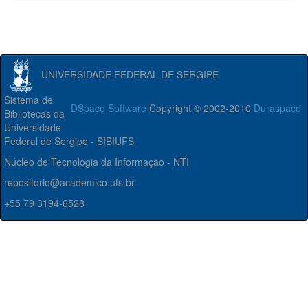
UNIVERSIDADE FEDERAL DE SERGIPE
Sistema de
DSpace Software
Copyright © 2002-2010
Duraspace
Bibliotecas da
Universidade
Federal de Sergipe - SIBIUFS
Núcleo de Tecnologia da Informação - NTI
repositorio@academico.ufs.br
+55 79 3194-6528