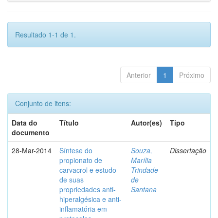
Resultado 1-1 de 1.
Anterior
1
Próximo
Conjunto de itens:
Data do
Título
Autor(es)
Tipo
documento
28-Mar-2014
Síntese do
Souza,
Dissertação
propionato de
Marília
carvacrol e estudo
Trindade
de suas
de
propriedades anti-
Santana
hiperalgésica e anti-
inflamatória em