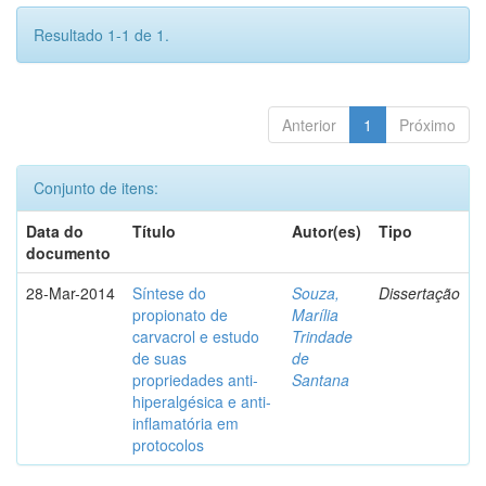
Resultado 1-1 de 1.
Anterior
1
Próximo
Conjunto de itens:
Data do
Título
Autor(es)
Tipo
documento
28-Mar-2014
Síntese do
Souza,
Dissertação
propionato de
Marília
carvacrol e estudo
Trindade
de suas
de
propriedades anti-
Santana
hiperalgésica e anti-
inflamatória em
protocolos