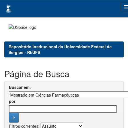
Skip
navigation
Repositório Institucional da Universidade Federal de
Sergipe - RI/UFS
Página de Busca
Buscar em:
por
Filtros correntes: