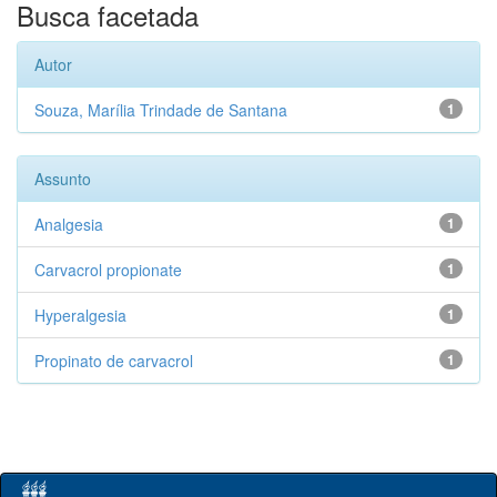
Busca facetada
Autor
Souza, Marília Trindade de Santana
1
Assunto
Analgesia
1
Carvacrol propionate
1
Hyperalgesia
1
Propinato de carvacrol
1