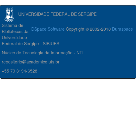
UNIVERSIDADE FEDERAL DE SERGIPE
Sistema de
DSpace Software
Copyright © 2002-2010
Duraspace
Bibliotecas da
Universidade
Federal de Sergipe - SIBIUFS
Núcleo de Tecnologia da Informação - NTI
repositorio@academico.ufs.br
+55 79 3194-6528