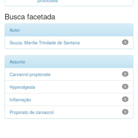
protocolos
Busca facetada
Autor
Souza, Marília Trindade de Santana
1
Assunto
Carvacrol propionate
1
Hyperalgesia
1
Inflamação
1
Propinato de carvacrol
1