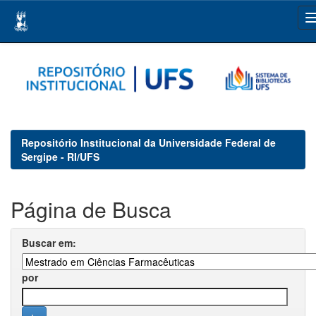
Skip
navigation
Repositório Institucional da Universidade Federal de
Sergipe - RI/UFS
Página de Busca
Buscar em:
por