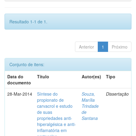
Resultado 1-1 de 1.
Anterior
1
Próximo
Conjunto de itens:
Data do
Título
Autor(es)
Tipo
documento
28-Mar-2014
Síntese do
Souza,
Dissertação
propionato de
Marília
carvacrol e estudo
Trindade
de suas
de
propriedades anti-
Santana
hiperalgésica e anti-
inflamatória em