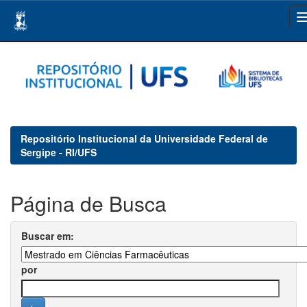
Skip
navigation
Repositório Institucional da Universidade Federal de
Sergipe - RI/UFS
Página de Busca
Buscar em:
por