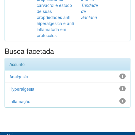
carvacrol e estudo
Trindade
de suas
de
propriedades anti-
Santana
hiperalgésica e anti-
inflamatória em
protocolos
Busca facetada
Assunto
Analgesia
1
Hyperalgesia
1
Inflamação
1